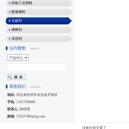
回收工业酒精
醇基燃料
冷媒剂
稀释剂
清洗剂
地址:
河北省沧州市东光县开发区
手机:
13473706606
联系人:
孙经理
邮箱:
379227485@qq.com
没有任何文章了