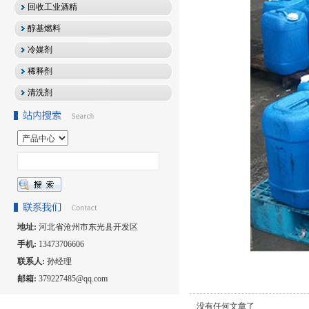
回收工业酒精
醇基燃料
冷媒剂
稀释剂
清洗剂
地址:
河北省沧州市东光县开发区
手机:
13473706606
联系人:
孙经理
邮箱:
379227485@qq.com
没有任何文章了