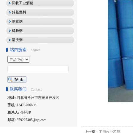
回收工业酒精
醇基燃料
冷媒剂
稀释剂
清洗剂
地址:
河北省沧州市东光县开发区
手机:
13473706606
联系人:
孙经理
邮箱:
379227485@qq.com
上一页：
工回收业乙醇