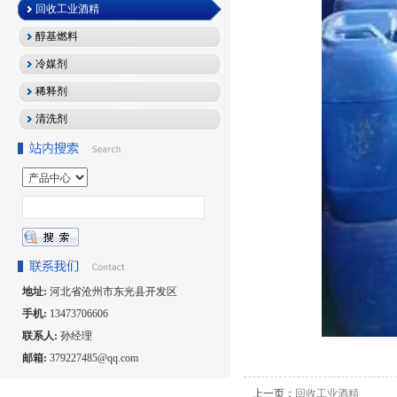
回收工业酒精
醇基燃料
冷媒剂
稀释剂
清洗剂
地址:
河北省沧州市东光县开发区
手机:
13473706606
联系人:
孙经理
邮箱:
379227485@qq.com
上一页：
回收工业酒精